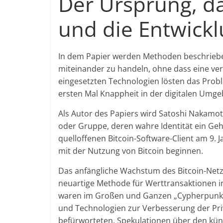
Der Ursprung, d
und die Entwickl
In dem Papier werden Methoden beschrieben,
miteinander zu handeln, ohne dass eine vert
eingesetzten Technologien lösten das Pro
ersten Mal Knappheit in der digitalen Umg
Als Autor des Papiers wird Satoshi Nakamo
oder Gruppe, deren wahre Identität ein Geh
quelloffenen Bitcoin-Software-Client am 9. Ja
mit der Nutzung von Bitcoin beginnen.
Das anfängliche Wachstum des Bitcoin-Netzw
neuartige Methode für Werttransaktionen in
waren im Großen und Ganzen „Cypherpunks“ 
und Technologien zur Verbesserung der Pri
befürworteten. Spekulationen über den künf