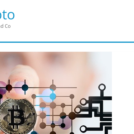
pto
nd Co