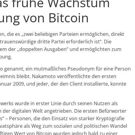
as frühe Wachstum
ung von Bitcoin
 die es „zwei beliebigen Parteien ermöglichen, direkt
rauenswürdige dritte Partei erforderlich ist“. Die
blem der „doppelten Ausgaben“ und ermöglichten zum
ebung.
to genannt, ein mutmaßliches Pseudonym für eine Person
eimnis bleibt. Nakamoto veröffentlichte den ersten
nuar 2009, und jeder, der den Client installierte, konnte
erks wurde in erster Linie durch seinen Nutzen als
 der digitalen Welt angetrieben. Die ersten Befürworter
– Personen, die den Einsatz von starker Kryptografie
vatsphäre als Weg zum sozialen und politischen Wandel
tigen Wert von Bitcoin wurden jedoch bald zu einer