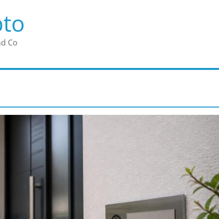
pto
nd Co