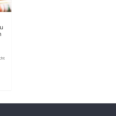
zu
n
cht