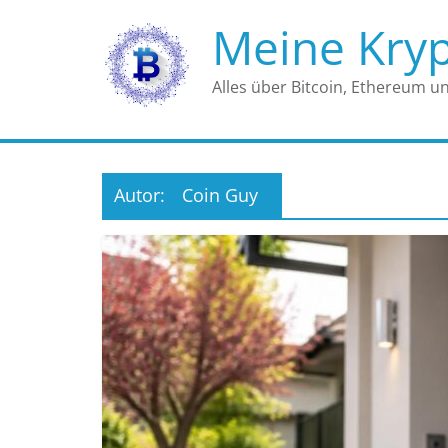
Zum
Meine Kry
Inhalt
springen
Alles über Bitcoin, Ethereum u
Autor:
Coin Guy